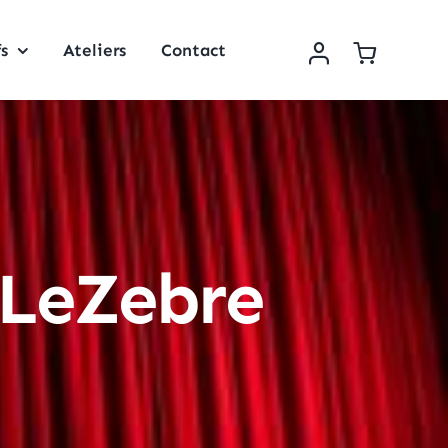
fs
Ateliers
Contact
 LeZebre