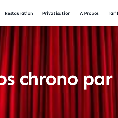
Restauration
Privatisation
A Propos
Tari
os chrono par