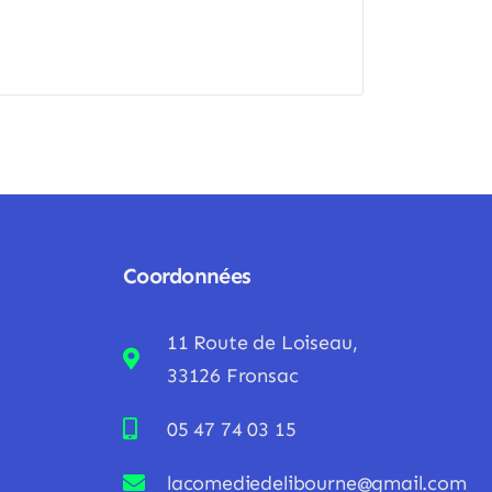
Coordonnées
11 Route de Loiseau,
33126 Fronsac
05 47 74 03 15
lacomediedelibourne@gmail.com