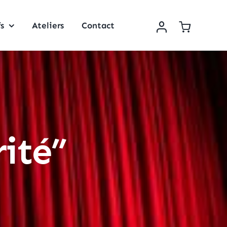
fs
Ateliers
Contact
rité”