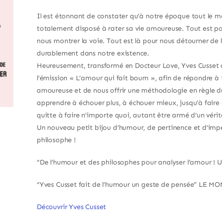
Il est étonnant de constater qu’à notre époque tout le 
totalement disposé à rater sa vie amoureuse. Tout est po
nous montrer la voie. Tout est là pour nous détourner de la 
durablement dans notre existence.
Heureusement, transformé en Docteur Love, Yves Cusset a
l’émission « L’amour qui fait boum », afin de répondre à t
amoureuse et de nous offrir une méthodologie en règle d
apprendre à échouer plus, à échouer mieux, jusqu’à faire 
quitte à faire n’importe quoi, autant être armé d’un vérita
Un nouveau petit bijou d’humour, de pertinence et d’imper
philosophe !
“De l’humour et des philosophes pour analyser l’amour !
“Yves Cusset fait de l’humour un geste de pensée” LE M
Découvrir Yves Cusset