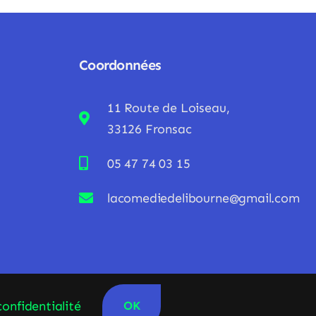
Coordonnées
11 Route de Loiseau,
33126 Fronsac
05 47 74 03 15
lacomediedelibourne@gmail.com
confidentialité
OK
est
- Création de site internet