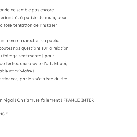
monde ne semble pas encore
urtant là, à portée de main, pour
folle tentation de l’installer
nimera en direct et en public
outes nos questions sur la relation
u foirage sentimental, pour
de l’échec une œuvre d’art. Et oui,
ble savoir-faire !
tinence, par le spécialiste du rire
 Un régal ! On s’amuse follement ! FRANCE INTER
ONDE