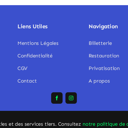
Liens Utiles
Navigation
Mentions Légales
Billetterie
Confidentialité
Restauration
CGV
Privatisation
Contact
A propos
ies et des services tiers. Consultez
notre politique de 
 Comédie de Libourne • Tous Droits Réservés
CréaSites
Sud-Ou