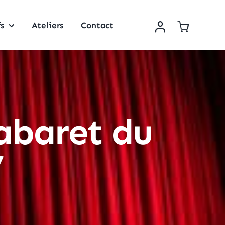
fs
Ateliers
Contact
abaret du
”