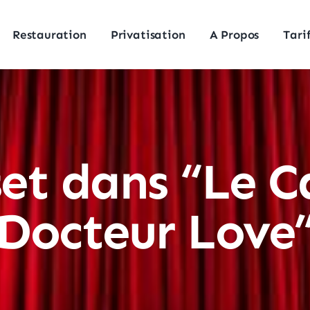
Restauration
Privatisation
A Propos
Tari
set dans “Le C
Docteur Love