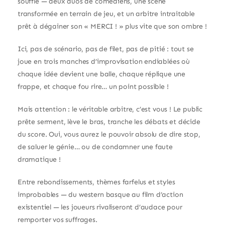
souffle — deux duos de comédiens, une scène
transformée en terrain de jeu, et un arbitre intraitable
prêt à dégainer son « MERCI ! » plus vite que son ombre !
Ici, pas de scénario, pas de filet, pas de pitié : tout se
joue en trois manches d’improvisation endiablées où
chaque idée devient une balle, chaque réplique une
frappe, et chaque fou rire… un point possible !
Mais attention : le véritable arbitre, c’est vous ! Le public
prête serment, lève le bras, tranche les débats et décide
du score. Oui, vous aurez le pouvoir absolu de dire stop,
de saluer le génie… ou de condamner une faute
dramatique !
Entre rebondissements, thèmes farfelus et styles
improbables — du western basque au film d’action
existentiel — les joueurs rivaliseront d’audace pour
remporter vos suffrages.