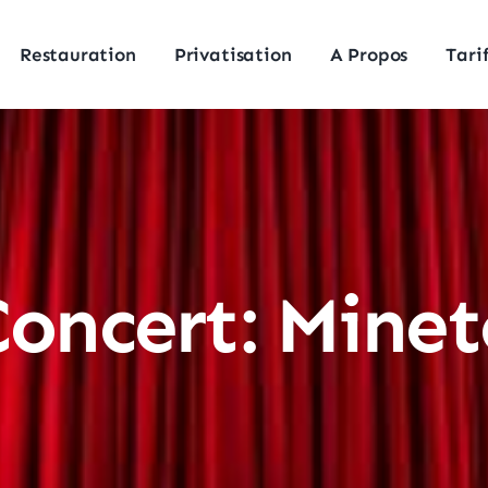
Restauration
Privatisation
A Propos
Tari
Concert: Minet