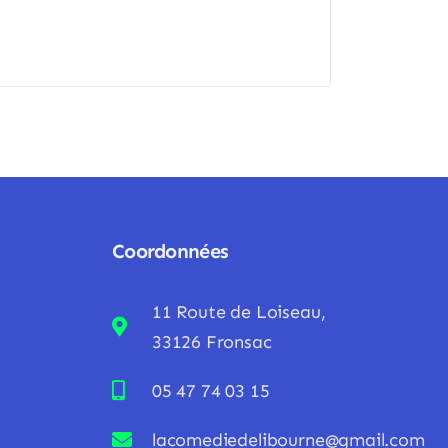
Coordonnées
11 Route de Loiseau,
33126 Fronsac
05 47 74 03 15
lacomediedelibourne@gmail.com