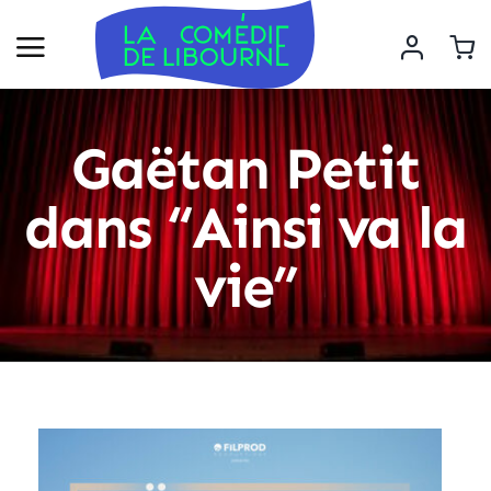
Gaëtan Petit
dans “Ainsi va la
vie”