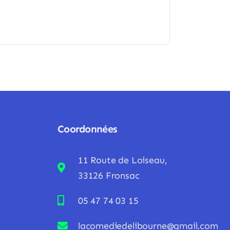
Coordonnées
11 Route de Loiseau,
33126 Fronsac
05 47 74 03 15
lacomediedelibourne@gmail.com