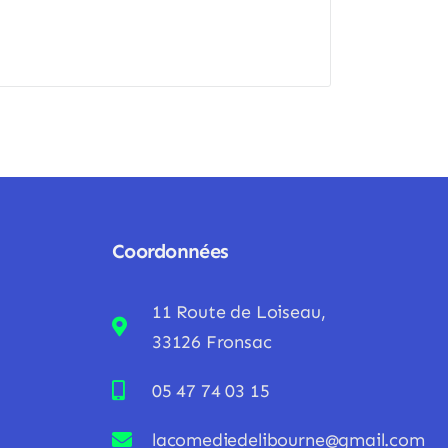
Coordonnées
11 Route de Loiseau,
33126 Fronsac
05 47 74 03 15
lacomediedelibourne@gmail.com