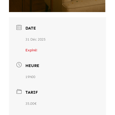
DATE
31 Déc 2025
Expiré!
HEURE
19h00
TARIF
35.00€