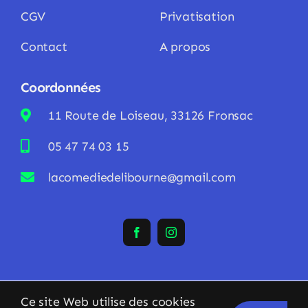
CGV
Privatisation
Contact
A propos
Coordonnées
11 Route de Loiseau, 33126 Fronsac
05 47 74 03 15
lacomediedelibourne@gmail.com
Ce site Web utilise des cookies
© Copyright 2023 - 2026 • La Comédie de Libourne • Tous