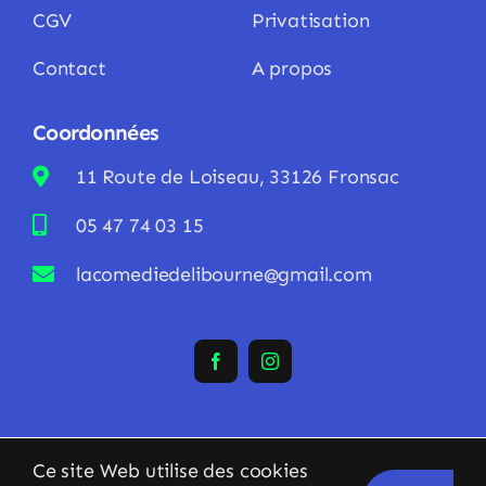
CGV
Privatisation
Contact
A propos
Coordonnées
11 Route de Loiseau, 33126 Fronsac
05 47 74 03 15
lacomediedelibourne@gmail.com
Ce site Web utilise des cookies
© Copyright 2023 - 2026 • La Comédie de Libourne • Tous